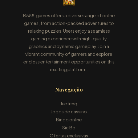
B888.games offers a diverse range of online
games, from action-packed adventures to
relaxing puzzles. Users enjoy a seamless
gaming experience with high-quality
graphics and dynamic gameplay. Join a
vibrant community of gamers and explore
endless entertainment opportunities on this
exciting platform.
Navegação
Jueteng
Jogos de cassino
Bingo online
Sic Bo
Ofertas exclusivas