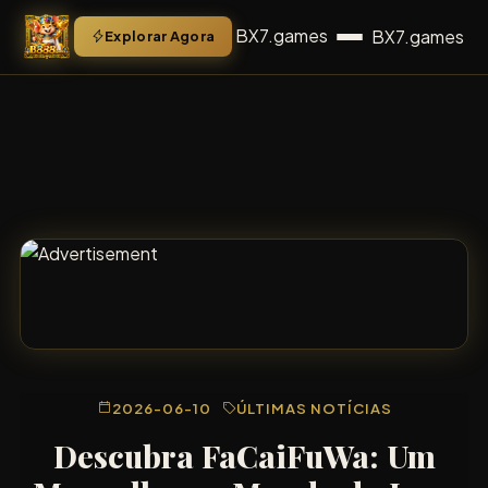
BX7.games
BX7.games
Explorar Agora
2026-06-10
ÚLTIMAS NOTÍCIAS
Descubra FaCaiFuWa: Um