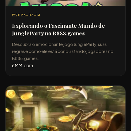
2026-06-14
Explorando o Fascinante Mundo de
JungleParty no B888.games
Descubra o emocionante jogo JungleParty, suas
regras e como ele está conquistando jogadores no
B888.games.
6MM.com