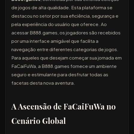
de jogos de alta qualidade. Esta plataforma se
destacou no setor por sua eficiência, segurança e
pela experiência do usuário que oferece. Ao
acessar B888.games, os jogadores são recebidos
por uma interface amigável que facilita a
navegação entre diferentes categorias de jogos.
Para aqueles que desejam começar sua jornada em
FaCaiFuWa, a B888.games fornece um ambiente
seguro e estimulante para desfrutar todas as
facetas desta nova aventura.
A Ascensão de FaCaiFuWa no
Cenário Global