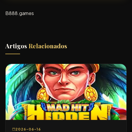
B888.games
Artigos
Relacionados
2026-06-16