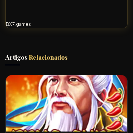
BX7.games
Artigos
Relacionados