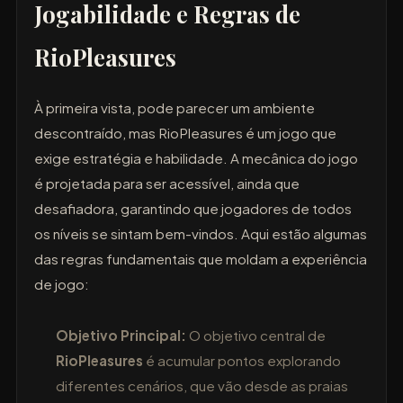
Jogabilidade e Regras de
RioPleasures
À primeira vista, pode parecer um ambiente
descontraído, mas RioPleasures é um jogo que
exige estratégia e habilidade. A mecânica do jogo
é projetada para ser acessível, ainda que
desafiadora, garantindo que jogadores de todos
os níveis se sintam bem-vindos. Aqui estão algumas
das regras fundamentais que moldam a experiência
de jogo:
Objetivo Principal:
O objetivo central de
RioPleasures
é acumular pontos explorando
diferentes cenários, que vão desde as praias