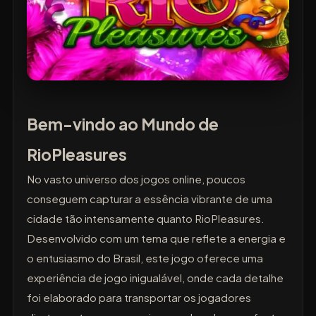
Bem-vindo ao Mundo de
RioPleasures
No vasto universo dos jogos online, poucos
conseguem capturar a essência vibrante de uma
cidade tão intensamente quanto RioPleasures.
Desenvolvido com um tema que reflete a energia e
o entusiasmo do Brasil, este jogo oferece uma
experiência de jogo inigualável, onde cada detalhe
foi elaborado para transportar os jogadores