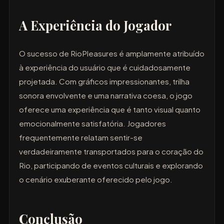
A Experiência do Jogador
O sucesso de RioPleasures é amplamente atribuído
à experiência do usuário que é cuidadosamente
projetada. Com gráficos impressionantes, trilha
sonora envolvente e uma narrativa coesa, o jogo
oferece uma experiência que é tanto visual quanto
emocionalmente satisfatória. Jogadores
frequentemente relatam sentir-se
verdadeiramente transportados para o coração do
Rio, participando de eventos culturais e explorando
o cenário exuberante oferecido pelo jogo.
Conclusão