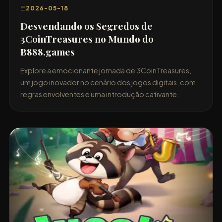
2026-05-18
Desvendando os Segredos de
3CoinTreasures no Mundo do
B888.games
Explore a emocionante jornada de 3CoinTreasures,
um jogo inovador no cenário dos jogos digitais, com
regras envolventes e uma introdução cativante.