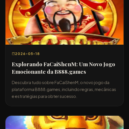
2026-05-18
Explorando FaCaiShenM: Um Novo Jogo
Emocionante da B888.games
Descubra tudo sobre FaCaiShenM, o novo jogo da
plataforma B888.games, incluindo regras, mecânicas
e estratégias para obter sucesso.