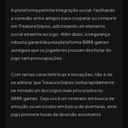
A plataforma permite integração social, facilitando
a conexão entre amigos para cooperar ou competir
em TreasureSnipes, adicionando um elemento
social atraente ao jogo. Além disso, a segurança
robusta garantida pela plataforma B888.games
assegura que os jogadores possam desfrutar do
jogo sem preocupações.
Com tantas características e inovações, não é de
se admirar que TreasureSnipes tenha rapidamente
se tornado um dos jogos mais procurados no
B888.games. Seja você um veterano em busca de
emoção ou um novato em busca de aventuras, este
jogo promete horas de diversão envolvente.