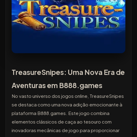
TreasureSnipes: Uma Nova Era de
Aventuras em B888.games
No vasto universo dos jogos online, TreasureSnipes
se destaca como uma nova adição emocionante à
plataforma B888.games. Este jogo combina
elementos clássicos de caça ao tesouro com
inovadoras mecânicas de jogo para proporcionar