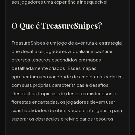
aos jogadores uma experiência inesquecível.
O Que é TreasureSnipes?
TreasureSnipes é um jogo de aventura e estratégia
que desafia os jogadores a localizar e capturar
diversos tesouros escondidos em mapas
detalhadamente criados. Esses mapas
apresentam uma variedade de ambientes, cada um
com suas próprias características e desafios.
Desde ilhas tropicais até desertos misteriosos e
florestas encantadas, os jogadores devem usar
suas habilidades de observação e inteligência para
superar os obstáculos e reivindicar os tesouros.