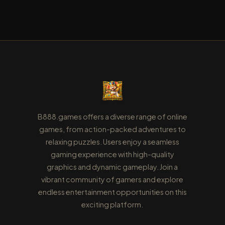
B888.games offers a diverse range of online
games, from action-packed adventures to
relaxing puzzles. Users enjoy a seamless
gaming experience with high-quality
graphics and dynamic gameplay. Join a
vibrant community of gamers and explore
endless entertainment opportunities on this
exciting platform.