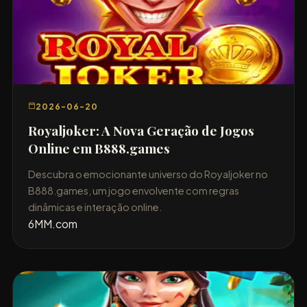
2026-06-20
Royaljoker: A Nova Geração de Jogos
Online em B888.games
Descubra o emocionante universo do Royaljoker no
B888.games, um jogo envolvente com regras
dinâmicas e interação online.
6MM.com