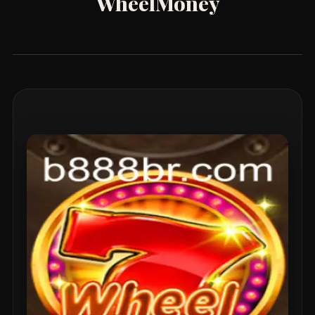
WheelMoney