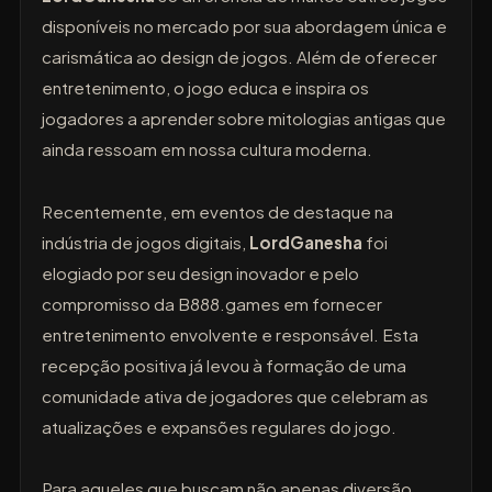
disponíveis no mercado por sua abordagem única e
carismática ao design de jogos. Além de oferecer
entretenimento, o jogo educa e inspira os
jogadores a aprender sobre mitologias antigas que
ainda ressoam em nossa cultura moderna.
Recentemente, em eventos de destaque na
indústria de jogos digitais,
LordGanesha
foi
elogiado por seu design inovador e pelo
compromisso da B888.games em fornecer
entretenimento envolvente e responsável. Esta
recepção positiva já levou à formação de uma
comunidade ativa de jogadores que celebram as
atualizações e expansões regulares do jogo.
Para aqueles que buscam não apenas diversão,