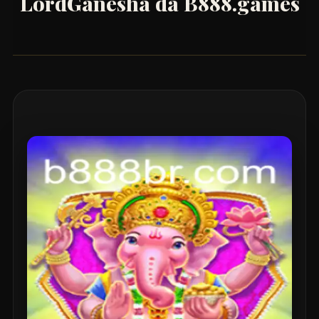
LordGanesha da B888.games