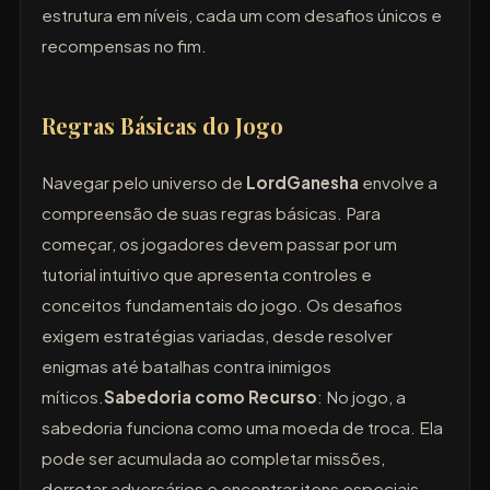
estrutura em níveis, cada um com desafios únicos e
recompensas no fim.
Regras Básicas do Jogo
Navegar pelo universo de
LordGanesha
envolve a
compreensão de suas regras básicas. Para
começar, os jogadores devem passar por um
tutorial intuitivo que apresenta controles e
conceitos fundamentais do jogo. Os desafios
exigem estratégias variadas, desde resolver
enigmas até batalhas contra inimigos
míticos.
Sabedoria como Recurso
: No jogo, a
sabedoria funciona como uma moeda de troca. Ela
pode ser acumulada ao completar missões,
derrotar adversários e encontrar itens especiais.