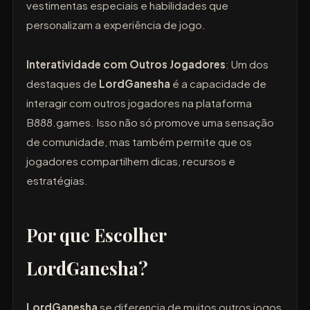
vestimentas especiais e habilidades que
personalizam a experiência de jogo.
Interatividade com Outros Jogadores
: Um dos
destaques de
LordGanesha
é a capacidade de
interagir com outros jogadores na plataforma
B888.games. Isso não só promove uma sensação
de comunidade, mas também permite que os
jogadores compartilhem dicas, recursos e
estratégias.
Por que Escolher
LordGanesha?
LordGanesha
se diferencia de muitos outros jogos