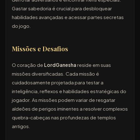
Gastar sabedoria é crucial para desbloquear
habilidades avançadas e acessar partes secretas
do jogo.
Missões e Desafios
O coração de
LordGanesha
reside em suas
missões diversificadas. Cada missão é
cuidadosamente projetada para testar a
inteligência, reflexos e habilidades estratégicas do
jogador. As missões podem variar de resgatar
aldeões de perigos iminentes a resolver complexos
quebra-cabeças nas profundezas de templos
antigos.