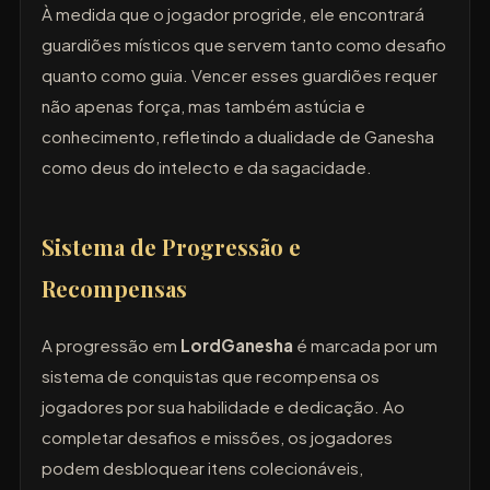
À medida que o jogador progride, ele encontrará
guardiões místicos que servem tanto como desafio
quanto como guia. Vencer esses guardiões requer
não apenas força, mas também astúcia e
conhecimento, refletindo a dualidade de Ganesha
como deus do intelecto e da sagacidade.
Sistema de Progressão e
Recompensas
A progressão em
LordGanesha
é marcada por um
sistema de conquistas que recompensa os
jogadores por sua habilidade e dedicação. Ao
completar desafios e missões, os jogadores
podem desbloquear itens colecionáveis,