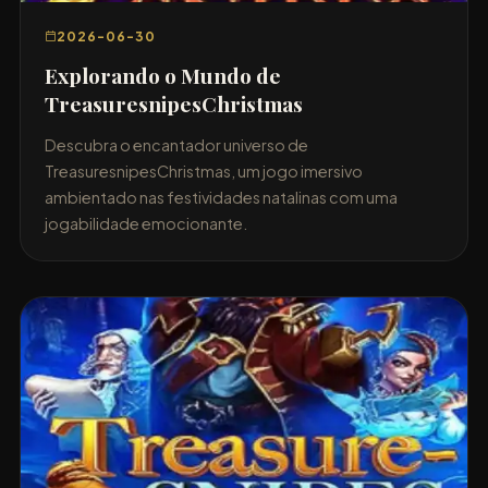
2026-06-30
Explorando o Mundo de
TreasuresnipesChristmas
Descubra o encantador universo de
TreasuresnipesChristmas, um jogo imersivo
ambientado nas festividades natalinas com uma
jogabilidade emocionante.