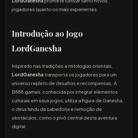
LordGanesha
promete cativar tanto novos
jogadores quanto os mais experientes.
Introdução ao Jogo
LordGanesha
Inspirado nas tradições e mitologias orientais,
LordGanesha
transporta os jogadores para um
universo repleto de desafios e recompensas. A
B888.games, conhecida por integrar elementos
culturais em seus jogos, utiliza a figura de Ganesha,
o deus hindu da sabedoria e remoção de
obstáculos, como o pivô central desta aventura
digital.