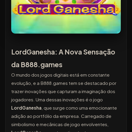
LordGanesha: A Nova Sensação
da B888.games
O mundo dos jogos digitais está em constante
evolução, e a B888.games tem se destacado por
trazer inovações que capturam a imaginação dos
jogadores. Uma dessas inovações é o jogo
LordGanesha
, que surge como uma emocionante
adição ao portfólio da empresa. Carregado de
simbolismo e mecânicas de jogo envolventes,