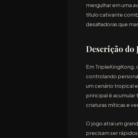
mergulhar em uma av
título cativante com
desafiadoras que man
Descrição do 
Em TripleKingKong, o
controlando persona
um cenário tropical e
principal é acumular
criaturas míticas e v
O jogo atrai um grand
precisam ser rápidos