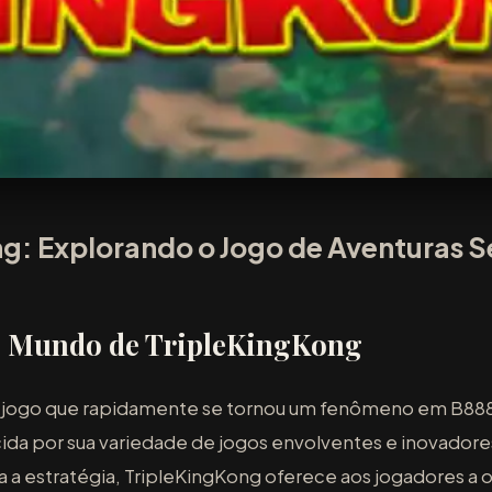
g: Explorando o Jogo de Aventuras 
o Mundo de TripleKingKong
m jogo que rapidamente se tornou um fenômeno em B88
ida por sua variedade de jogos envolventes e inovado
a a estratégia, TripleKingKong oferece aos jogadores a