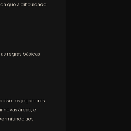
da que a dificuldade
as regras básicas
a isso, os jogadores
 novas áreas, e
 permitindo aos