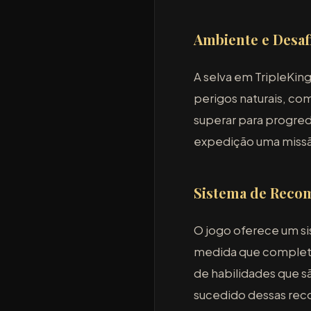
Ambiente e Desaf
A selva em TripleKin
perigos naturais, co
superar para progred
expedição uma missã
Sistema de Reco
O jogo oferece um si
medida que completa
de habilidades que s
sucedido dessas reco