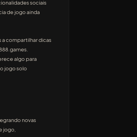
ionalidades sociais
ia de jogo ainda
 a compartilhar dicas
 B888.games.
erece algo para
o jogo solo
ntegrando novas
e jogo,