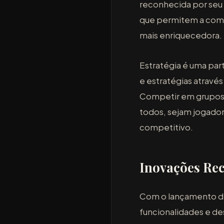
reconhecida por seu 
que permitem a comu
mais enriquecedora.
Estratégia é uma par
e estratégias atravé
Competir em grupos 
todos, sejam jogado
competitivo.
Inovações Rec
Com o lançamento de 
funcionalidades e de